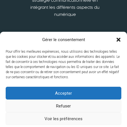
stratégie communicationnelle en
intégrant les différents aspects du
numérique
En savoir plus
Gérer le consentement
Pour offrir les meilleures expériences, nous utilisons des technologies telles
que les cookies pour stocker et/ou accéder aux informations des appareils. Le
fait de consentir à ces technologies nous permettra de traiter des données
telles que le comportement de navigation ou les ID uniques sur ce site. Le fait
de ne pas consentir ou de retirer son consentement peut avoir un effet négatif
sur certaines caractéristiques et fonctions.
ISFSC
S’inscrire
International
La recherche à l’ISFSC
Le
Accepter
service à la Collectivité
Contacts
Disclaimer
Mentions
Refuser
légales
Politique de vie privée
Politique des cookies
Voir les préférences