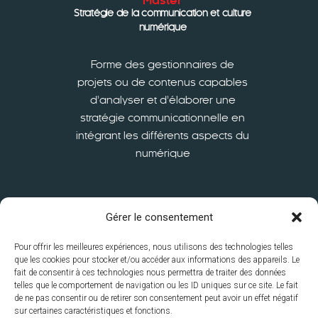
Master
Stratégie de la communication et culture
numérique
Forme des gestionnaires de
projets ou de contenus capables
d’analyser et d’élaborer une
stratégie communicationnelle en
intégrant les différents aspects du
numérique
En savoir plus
Gérer le consentement
Pour offrir les meilleures expériences, nous utilisons des technologies telles
que les cookies pour stocker et/ou accéder aux informations des appareils. Le
fait de consentir à ces technologies nous permettra de traiter des données
telles que le comportement de navigation ou les ID uniques sur ce site. Le fait
de ne pas consentir ou de retirer son consentement peut avoir un effet négatif
sur certaines caractéristiques et fonctions.
ISFSC
S’inscrire
International