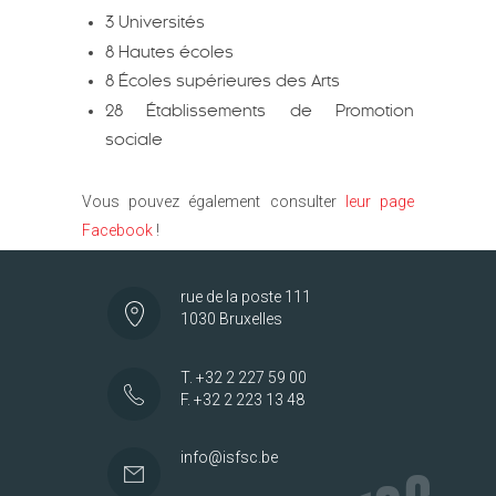
3 Universités
8 Hautes écoles
8 Écoles supérieures des Arts
28 Établissements de Promotion
sociale
Vous pouvez également consulter
leur page
Facebook
!
rue de la poste 111
1030 Bruxelles
T. +32 2 227 59 00
F. +32 2 223 13 48
info@isfsc.be