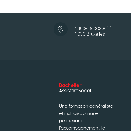
a
wi
nk
m
ce
tt
e
ai
b
er
dI
l
o
n
rue de la poste 111
1030 Bruxelles
ok
Bachelier
Assistant Social
Une formation généraliste
et multidisciplinaire
permettant
l’accompagnement, le