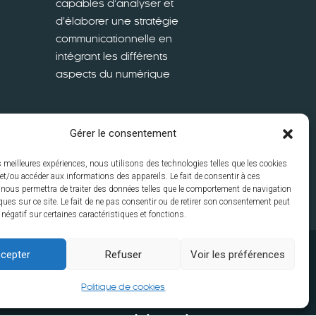
capables d’analyser et
d’élaborer une stratégie
communicationnelle en
intégrant les différents
aspects du numérique
Gérer le consentement
En savoir plus
es meilleures expériences, nous utilisons des technologies telles que les cookies
et/ou accéder aux informations des appareils. Le fait de consentir à ces
 nous permettra de traiter des données telles que le comportement de navigation
ques sur ce site. Le fait de ne pas consentir ou de retirer son consentement peut
t négatif sur certaines caractéristiques et fonctions.
cepter
Refuser
Voir les préférences
Contacts
Disclaimer
Mentions
s
Politique de cookies