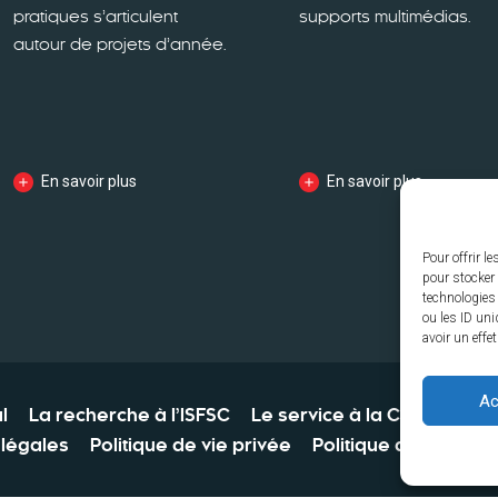
pratiques s’articulent
supports multimédias.
autour de projets d’année.
En savoir plus
En savoir plus
Pour offrir l
pour stocker 
technologies
ou les ID uni
avoir un effe
Ac
l
La recherche à l’ISFSC
Le service à la Collectivité
légales
Politique de vie privée
Politique des cookie