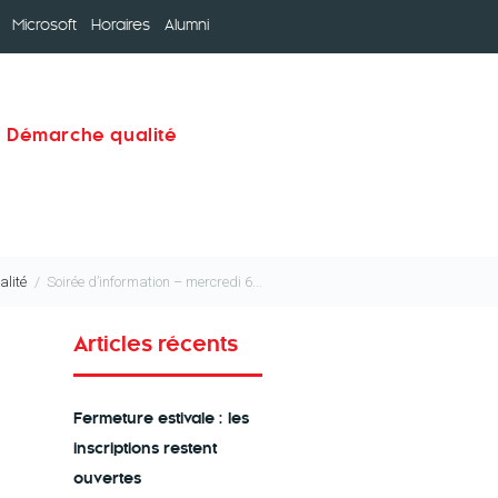
Microsoft
Horaires
Alumni
Démarche qualité
alité
Soirée d’information – mercredi 6...
Articles récents
Fermeture estivale : les
inscriptions restent
ouvertes