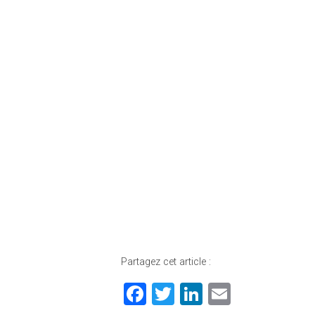
Partagez cet article :
F
T
Li
E