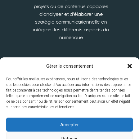
projets ou de contenus capables
d’analyser et d’élaborer une
stratégie communicationnelle en
intégrant les différents aspects du
numérique
En savoir plus
Gérer le consentement
Pour offrir les meilleures expériences, nous utilisons des technologies telles
que les cookies pour stocker et/ou accéder aux informations des appareils. Le
fait de consentir à ces technologies nous permettra de traiter des données
telles que le comportement de navigation ou les ID uniques sur ce site. Le fait
de ne pas consentir ou de retirer son consentement peut avoir un effet négatif
sur certaines caractéristiques et fonctions.
ISFSC
S’inscrire
International
La recherche à l’ISFSC
Le
Accepter
service à la Collectivité
Contacts
Disclaimer
Mentions
Refuser