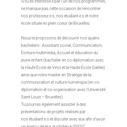
Si tu es intéressé.e par l’un de nos programmes,
ne manque pas cette occasion de rencontrer
nos professeur.e.s, nos étudiant.e.s et notre
école située en plein coeur de Bruxelles.
Nous te proposons de découvrir nos quatre
bacheliers : Assistant social, Communication,
Écriture multimédia, Accueil et éducation du
jeune enfant (bachelier en co-diplomation avec
la Haute École de Vinci et la Haute École Galilée)
ainsi que notre master en Stratégie de la
communication et culture numérique (en co-
diplomation et co-organisation avec l’Université
Saint-Louis – Bruxelles).
Tu pourras également assister à des
présentations de projets réalisés par
nos étudiant.e.s et discuter avec eux afin d’avoir
un aperçu de leur quotidien à l’ISFSC.