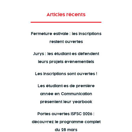
ce
tt
e
ai
b
er
dI
l
Articles récents
o
n
ok
Fermeture estivale : les inscriptions
restent ouvertes
Jurys : les étudiant·es défendent
leurs projets événementiels
Les inscriptions sont ouvertes !
Les étudiant·es de première
année en Communication
présentent leur yearbook
Portes ouvertes ISFSC 2026 :
découvrez le programme complet
du 28 mars