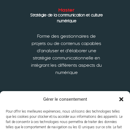
Master
Stratégie de la communication et culture
numérique
Forme des gestionnaires de
projets ou de contenus capables
d’analyser et d’élaborer une
stratégie communicationnelle en
intégrant les différents aspects du
numérique
En savoir plus
Gérer le consentement
Pour offrir les meilleures expériences, nous utilisons des technologies telles
que les cookies pour stocker et/ou accéder aux informations des appareils. Le
fait de consentir à ces technologies nous permettra de traiter des données
telles que le comportement de navigation ou les ID uniques sur ce site. Le fait