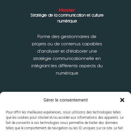
Master
Stratégie de la communication et culture
numérique
Forme des gestionnaires de
projets ou de contenus capables
d’analyser et d’élaborer une
stratégie communicationnelle en
intégrant les différents aspects du
numérique
En savoir plus
Gérer le consentement
Pour offrir les meilleures expériences, nous utilisons des technologies telles
que les cookies pour stocker et/ou accéder aux informations des appareils. Le
fait de consentir à ces technologies nous permettra de traiter des données
telles que le comportement de navigation ou les ID uniques sur ce site. Le fait