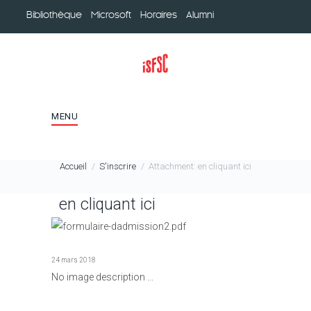
Bibliothèque
Microsoft
Horaires
Alumni
MENU
Accueil
S'inscrire
Attachment: en cliquant ici
en cliquant ici
24 mars 2018
No image description ...