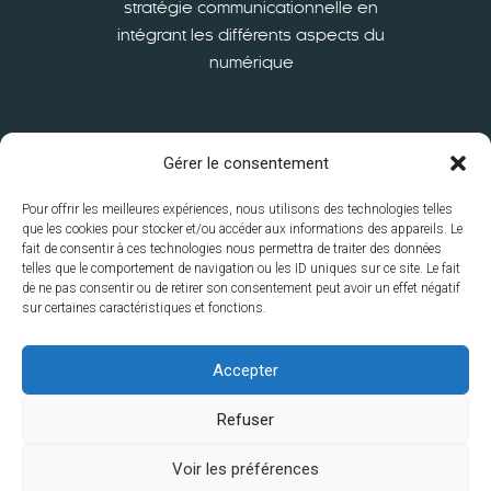
stratégie communicationnelle en
intégrant les différents aspects du
numérique
En savoir plus
Gérer le consentement
Pour offrir les meilleures expériences, nous utilisons des technologies telles
que les cookies pour stocker et/ou accéder aux informations des appareils. Le
fait de consentir à ces technologies nous permettra de traiter des données
telles que le comportement de navigation ou les ID uniques sur ce site. Le fait
de ne pas consentir ou de retirer son consentement peut avoir un effet négatif
sur certaines caractéristiques et fonctions.
ISFSC
S’inscrire
International
La recherche à l’ISFSC
Le
Accepter
service à la Collectivité
Contacts
Disclaimer
Mentions
Refuser
légales
Politique de vie privée
Politique des cookies
Voir les préférences