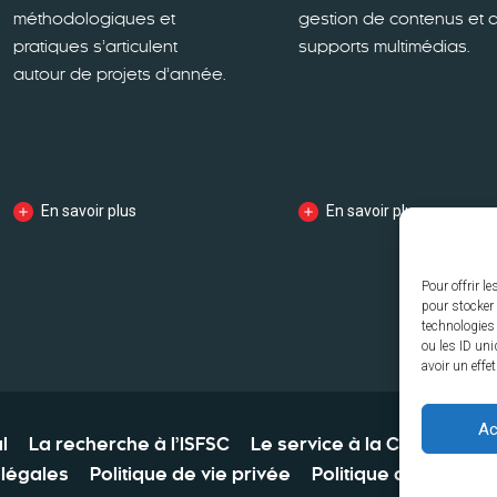
méthodologiques et
gestion de contenus et 
pratiques s’articulent
supports multimédias.
autour de projets d’année.
En savoir plus
En savoir plus
Pour offrir l
pour stocker 
technologies
ou les ID uni
avoir un effe
Ac
l
La recherche à l’ISFSC
Le service à la Collectivité
légales
Politique de vie privée
Politique des cookie