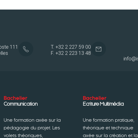
poste 111
T. +32 2 227 59 00
lles
F. +32 2 223 13 48
info@i
Bachelier
Bachelier
Communication
Ecriture Multimédia
Une formation axée sur la
Une formation pratique,
pédagogie du projet. Les
théorique et technique
volets théoriques,
axée sur la création et la