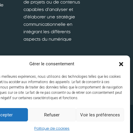
de projets ou de contenus
de
capables d’analyser et
d’élaborer une stratégie
communicationnelle en
intégrant les différents
aspects du numérique
Gérer le consentement
En savoir plus
es meilleures expériences, nous utilisons des technologies telles que les cookies
et/ou accéder aux informations des appareils. Le fait de consentir à ces
 nous permettra de traiter des données telles que le comportement de navigation
ques sur ce site. Le fait de ne pas consentir ou de retirer son consentement peut
t négatif sur certaines caractéristiques et fonctions.
cepter
Refuser
Voir les préférences
Contacts
Disclaimer
Mentions
s
Politique de cookies