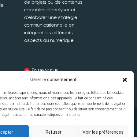
de projets ou de contenus
de
capables d’analyser et
d’élaborer une stratégie
communicationnelle en
intégrant les différents
aspects du numérique
En savoir plus
Gérer le consentement
es meilleures expériences, nous utilisons des technologies telles que les cookies
et/ou accéder aux informations des appareils. Le fait de consentir à ces
 nous permettra de traiter des données telles que le comportement de navigation
ques sur ce site. Le fait de ne pas consentir ou de retirer son consentement peut
t négatif sur certaines caractéristiques et fonctions.
Contacts
Disclaimer
Mentions
s
cepter
Refuser
Voir les préférences