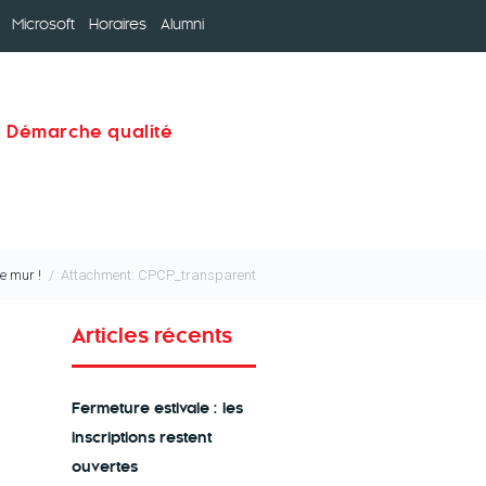
Microsoft
Horaires
Alumni
Démarche qualité
le mur !
Attachment: CPCP_transparent
Articles récents
La Concertation
Fermeture estivale : les
inscriptions restent
ouvertes