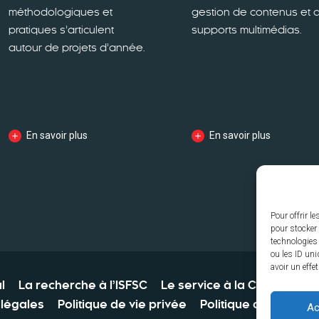
méthodologiques et
gestion de contenus et 
pratiques s’articulent
supports multimédias.
autour de projets d’année.
En savoir plus
En savoir plus
Pour offrir l
pour stocker 
technologies
ou les ID uni
avoir un effe
l
La recherche à l’ISFSC
Le service à la Collectivité
légales
Politique de vie privée
Politique des cookie
Ac