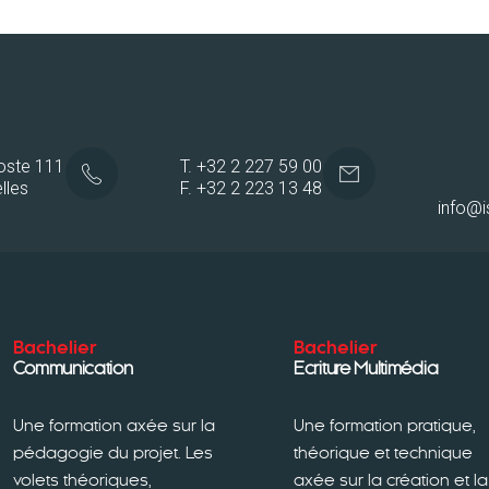
poste 111
T. +32 2 227 59 00
lles
F. +32 2 223 13 48
info@i
Bachelier
Bachelier
Communication
Ecriture Multimédia
Une formation axée sur la
Une formation pratique,
pédagogie du projet. Les
théorique et technique
volets théoriques,
axée sur la création et la