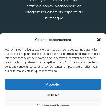
d’analyser et d’élaborer une
stratégie communicationnelle en
intégrant les différents aspects du
numérique
En savoir plus
Gérer le consentement
Pour offrir les meilleures expériences, nous utilisons des technologies telles
que les cookies pour stocker et/ou accéder aux informations des appareils. Le
fait de consentir à ces technologies nous permettra de traiter des données
telles que le comportement de navigation ou les ID uniques sur ce site. Le fait
de ne pas consentir ou de retirer son consentement peut avoir un effet négatif
sur certaines caractéristiques et fonctions.
ISFSC
S’inscrire
International
La recherche à l’ISFSC
Le
Accepter
service à la Collectivité
Contacts
Disclaimer
Mentions
Refuser
légales
Politique de vie privée
Politique des cookies
Voir les préférences