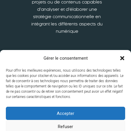
projets ou de contenus capables
d’analyser et d’élaborer une
stratégie communicationnelle en
intégrant les différents aspects du
numérique
En savoir plus
Gérer le consentement
Pour offrir les meilleures expériences, nous utilisons des technologies telles
que les cookies pour stocker et/ou accéder aux informations des appareils. Le
fait de consentir à ces technologies nous permettra de traiter des données
telles que le comportement de navigation ou les ID uniques sur ce site. Le fait
de ne pas consentir ou de retirer son consentement peut avoir un effet négatif
sur certaines caractéristiques et fonctions.
ISFSC
S’inscrire
International
La recherche à l’ISFSC
Le
Accepter
service à la Collectivité
Contacts
Disclaimer
Mentions
Refuser
légales
Politique de vie privée