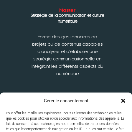
Master
Stratégie de la communication et culture
numérique
Forme des gestionnaires de
projets ou de contenus capables
d’analyser et d’élaborer une
stratégie communicationnelle en
intégrant les différents aspects du
numérique
En savoir plus
Gérer le consentement
Pour offrir les meilleures expériences, nous utilisons des technologies telles
que les cookies pour stocker et/ou accéder aux informations des appareils. Le
fait de consentir à ces technologies nous permettra de traiter des données
telles que le comportement de navigation ou les ID uniques sur ce site. Le fait