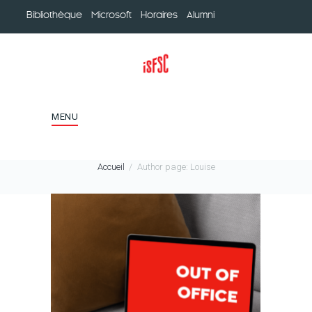
Bibliothèque
Microsoft
Horaires
Alumni
MENU
Accueil
Author page: Louise